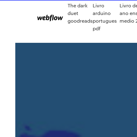
The dark
Livro
Livro d
duet
arduino
ano en
goodreads
portugues
medio 
pdf