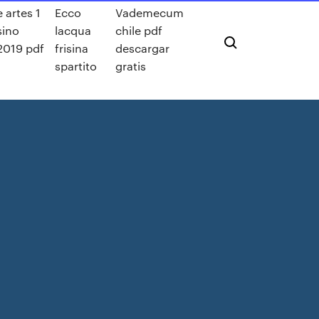
e artes 1
Ecco
Vademecum
sino
lacqua
chile pdf
2019 pdf
frisina
descargar
spartito
gratis