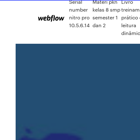
Serial
Materi pkn
Livro
number
kelas 8 smp
treinam
nitro pro
semester 1
prático
10.5.6.14
dan 2
leitura
dinâmic