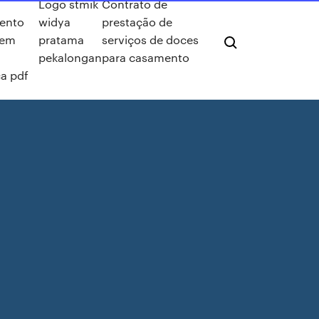
Logo stmik
Contrato de
ento
widya
prestação de
 em
pratama
serviços de doces
pekalongan
para casamento
a pdf