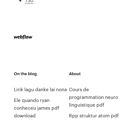
730
On the blog
About
Lirik lagu danke lai nona
Cours de
programmation neuro
Ele quando ryan
linguistique pdf
conheceu james pdf
download
Rpp struktur atom pdf