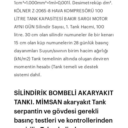
1cm³=1.000mm³=1ml=0,001l. Desimetreküp dm³.
KÖLNER Z-2065-8 HAVA KOMPRESÖRÜ 100
LİTRE TANK KAPASİTESİ BAKIR SARGI MOTOR
AYNI GÜN Silindir Sayısı, 1. Tank Hacmi, 100
litre. 30 cm olan silindir numuneler ile bir kenarı
15 cm olan küp numunelerin 28 günlük basınç
dayanımları Suyun/sıvının birim hacim ağırlığı
(kN/m2) Tank temelinin altında oluşan deviren
momentin hesabı (Tank temeli ve destek
sistemi dahil.
SİLİNDİRİK BOMBELİ AKARYAKIT
TANKI. MİMSAN akaryakıt Tank
serpantin ve gövdesi gerekli
basınç testleri ve kontrollerinden