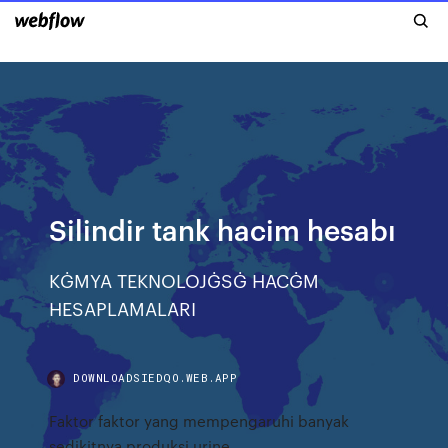
Silindir tank hacim hesabı
KĠMYA TEKNOLOJĠSĠ HACĠM
HESAPLAMALARI
DOWNLOADSIEDQO.WEB.APP
Faktor faktor yang mempengaruhi banyak
sedikitnya produksi urine