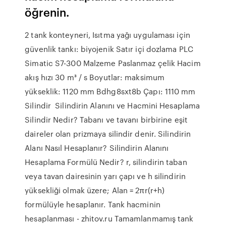
öğrenin.
2 tank konteyneri, Isıtma yağı uygulaması için
güvenlik tankı: biyojenik Satır içi dozlama PLC
Simatic S7-300 Malzeme Paslanmaz çelik Hacim
akış hızı 30 m³ / s Boyutlar: maksimum
yükseklik: 1120 mm Bdhg8sxt8b Çapı: 1110 mm
Silindir Silindirin Alanını ve Hacmini Hesaplama
Silindir Nedir? Tabanı ve tavanı birbirine eşit
daireler olan prizmaya silindir denir. Silindirin
Alanı Nasıl Hesaplanır? Silindirin Alanını
Hesaplama Formülü Nedir? r, silindirin taban
veya tavan dairesinin yarı çapı ve h silindirin
yüksekliği olmak üzere; Alan = 2πr(r+h)
formülüyle hesaplanır. Tank hacminin
hesaplanması - zhitov.ru Tamamlanmamış tank